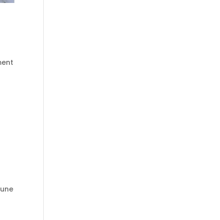
ment
 une