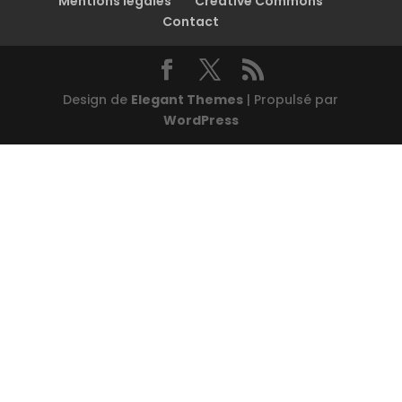
Mentions légales
Creative Commons
Contact
Design de
Elegant Themes
| Propulsé par
WordPress