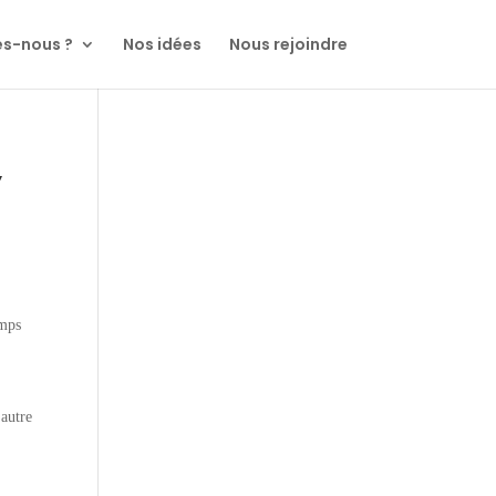
s-nous ?
Nos idées
Nous rejoindre
,
emps
 autre