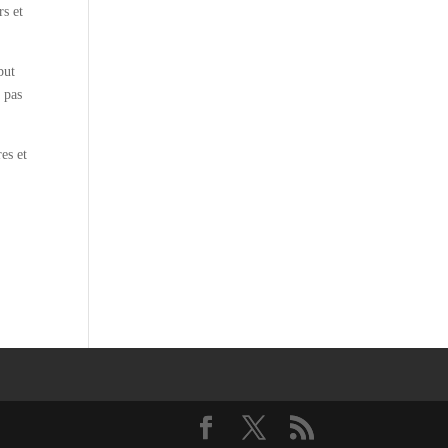
rs et
but
a pas
es et