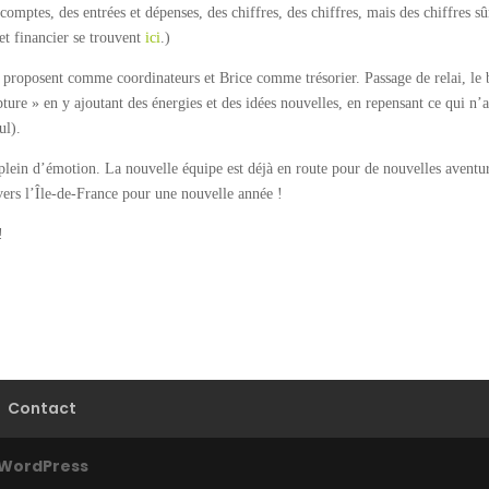
 comptes, des entrées et dépenses, des chiffres, des chiffres, mais des chiffres sû
 et financier se trouvent
ici
.)
e proposent comme coordinateurs et Brice comme trésorier. Passage de relai, le 
pture » en y ajoutant des énergies et des idées nouvelles, en repensant ce qui n’
ul).
 plein d’émotion. La nouvelle équipe est déjà en route pour de nouvelles aventur
avers l’Île-de-France pour une nouvelle année !
!
Contact
WordPress