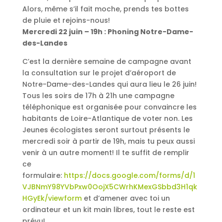
Alors, même s’il fait moche, prends tes bottes
de pluie et rejoins-nous!
Mercredi 22 juin – 19h : Phoning Notre-Dame-
des-Landes
C’est la dernière semaine de campagne avant
la consultation sur le projet d’aéroport de
Notre-Dame-des-Landes qui aura lieu le 26 juin!
Tous les soirs de 17h à 21h une campagne
téléphonique est organisée pour convaincre les
habitants de Loire-Atlantique de voter non. Les
Jeunes écologistes seront surtout présents le
mercredi soir à partir de 19h, mais tu peux aussi
venir à un autre moment! Il te suffit de remplir
ce
formulaire:
https://docs.google.com/forms/d/1
VJBNmY98YVbPxw0OojX5CWrhKMexGSbbd3H1qk
HGyEk/viewform
et d’amener avec toi un
ordinateur et un kit main libres, tout le reste est
prévu!