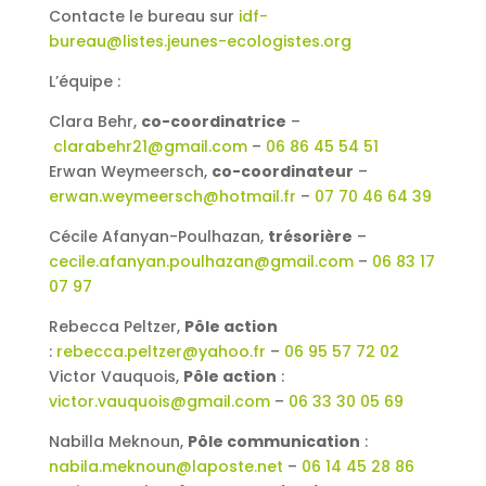
Contacte le bureau sur
idf-
bureau@listes.jeunes-ecologistes.org
L’équipe :
Clara Behr,
co-coordinatrice
–
clarabehr21@gmail.com
–
06 86 45 54 51
Erwan Weymeersch,
co-coordinateur
–
erwan.weymeersch@hotmail.fr
–
07 70 46 64 39
Cécile Afanyan-Poulhazan,
trésorière
–
cecile.afanyan.poulhazan@gmail.com
–
06 83 17
07 97
Rebecca Peltzer,
Pôle action
:
rebecca.peltzer@yahoo.fr
–
06 95 57 72 02
Victor Vauquois,
Pôle action
:
victor.vauquois@gmail.com
–
06 33 30 05 69
Nabilla Meknoun,
Pôle communication
:
nabila.meknoun@laposte.net
–
06 14 45 28 86