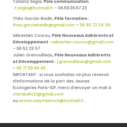
Tatiana Segla,
Pôle communication
:
t.segla@hotmail.fr
– 06.59.36.67.20
Théo Garcia-Badin,
Pôle formation
:
theo.garciabadin@gmail.com
–
06 99 72 54 39
Sébastien Courou,
Pôle Nouveaux Adhérents et
Développement
:
sebastien.courou@gmail.com
– 06 52 23 57
Julien Grenouilleau,
Pôle Nouveaux Adhérents
et Développement
:
j.grenouilleau@gmail.com
–
06 71 58 69 45
IMPORTANT : si vous souhaitez ne plus recevoir
d’informations de la part des Jeunes
Écologistes Paris-IDF, merci d’envoyer un mail à
clarabehr21@gmail.com
ou
erwan.weymeersch@hotmail.fr
.