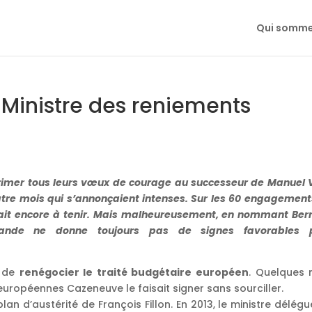
Qui somme
Ministre des reniements
rimer tous leurs vœux de courage au successeur de Manuel V
atre mois qui s’annonçaient intenses. Sur les 60 engagement
ait encore à tenir. Mais malheureusement, en nommant Ber
lande ne donne toujours pas de signes favorables 
t de
renégocier le traité budgétaire européen
. Quelques 
 européennes Cazeneuve le faisait signer sans sourciller.
plan d’austérité de François Fillon. En 2013, le ministre délég