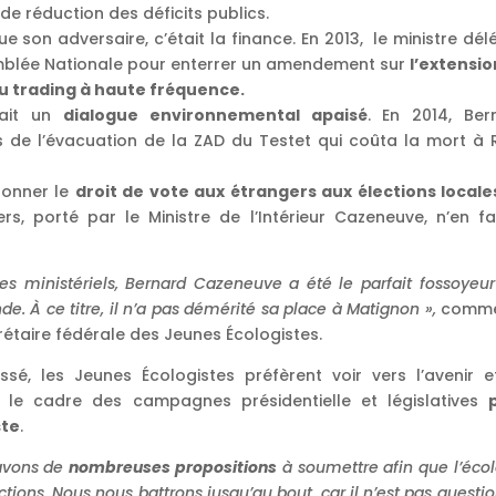
de réduction des déficits publics.
e son adversaire, c’était la finance. En 2013, le ministre dé
emblée Nationale pour enterrer un amendement sur
l’extensio
au trading à haute fréquence.
tait un
dialogue environnemental apaisé
. En 2014, Ber
ors de l’évacuation de la ZAD du Testet qui coûta la mort à 
donner le
droit de vote aux étrangers aux élections locale
ers, porté par le Ministre de l’Intérieur Cazeneuve, n’en fa
les ministériels, Bernard Cazeneuve a été le parfait fossoyeu
 À ce titre, il n’a pas démérité sa place à Matignon »,
comme
étaire fédérale des Jeunes Écologistes.
sé, les Jeunes Écologistes préfèrent voir vers l’avenir e
 le cadre des campagnes présidentielle et législatives
ste
.
 avons de
nombreuses propositions
à soumettre afin que l’éco
tions. Nous nous battrons jusqu’au bout, car il n’est pas questi