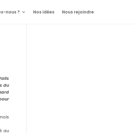
s-nous ?
Nos idées
Nous rejoindre
alls
s du
nard
pour
mois
ué au