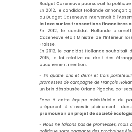
Budget Cazeneuve poursuivait la politique 
En 2012, le candidat Hollande annonçait qu
au Budget Cazeneuve intervenait à l’Ass
la taxe sur les transactions financières 
En 2012, le candidat Hollande promet
Cazeneuve était Ministre de l’Intérieur l
Fraisse.
En 2012, le candidat Hollande souhaitait 
2015, la loi relative au droit des étrang
aucunement mention.
« En quatre ans et demi et trois portefeuil
promesses de campagne de François Hollande.
un brin désabusée Oriane Pigache, co-secr
Face à cette équipe ministérielle du pas
préparent à s’investir pleinement dans
promouvoir un projet de société écologi
« Nous ne faisons pas de promesses, mais
politique sorte gagnante des prochaines élec