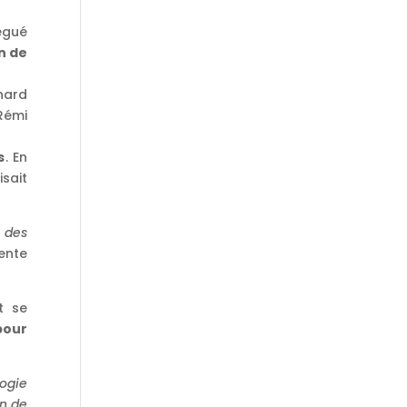
légué
n de
nard
Rémi
s
. En
isait
r des
nte
t se
pour
logie
on de