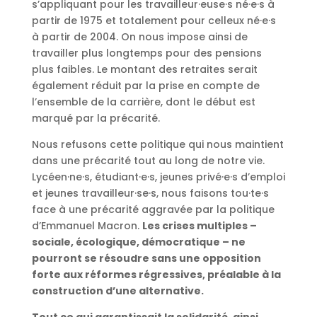
s’appliquant pour les travailleur·euse·s né·e·s à
partir de 1975 et totalement pour celleux né·e·s
à partir de 2004. On nous impose ainsi de
travailler plus longtemps pour des pensions
plus faibles. Le montant des retraites serait
également réduit par la prise en compte de
l’ensemble de la carrière, dont le début est
marqué par la précarité.
Nous refusons cette politique qui nous maintient
dans une précarité tout au long de notre vie.
Lycéen·ne·s, étudiant·e·s, jeunes privé·e·s d’emploi
et jeunes travailleur·se·s, nous faisons tou·te·s
face à une précarité aggravée par la politique
d’Emmanuel Macron.
Les crises multiples –
sociale, écologique, démocratique – ne
pourront se résoudre sans une opposition
forte aux réformes régressives, préalable à la
construction d’une alternative.
Tout ce qui garantissait la solidarité, ainsi