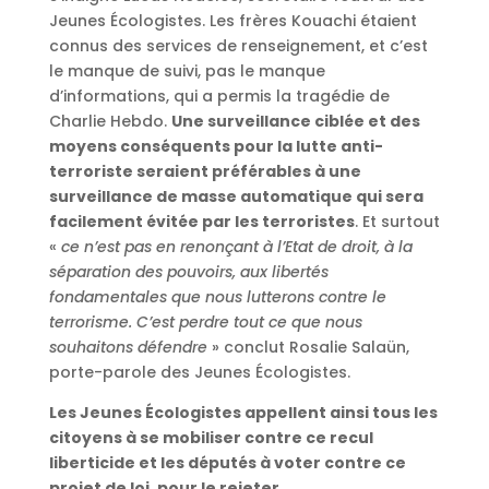
Jeunes Écologistes. Les frères Kouachi étaient
connus des services de renseignement, et c’est
le manque de suivi, pas le manque
d’informations, qui a permis la tragédie de
Charlie Hebdo.
Une surveillance ciblée et des
moyens conséquents pour la lutte anti-
terroriste seraient préférables à une
surveillance de masse automatique qui sera
facilement évitée par les terroristes
. Et surtout
«
ce n’est pas en renonçant à l’Etat de droit, à la
séparation des pouvoirs, aux libertés
fondamentales que nous lutterons contre le
terrorisme. C’est perdre tout ce que nous
souhaitons défendre
» conclut Rosalie Salaün,
porte-parole des Jeunes Écologistes.
Les Jeunes Écologistes appellent ainsi tous les
citoyens à se mobiliser contre ce recul
liberticide et les députés à voter contre ce
projet de loi, pour le rejeter.