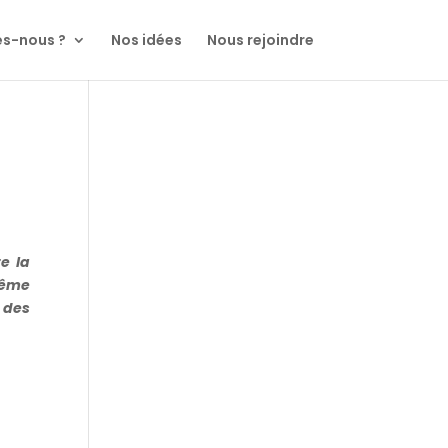
s-nous ?
Nos idées
Nous rejoindre
e la
même
 des