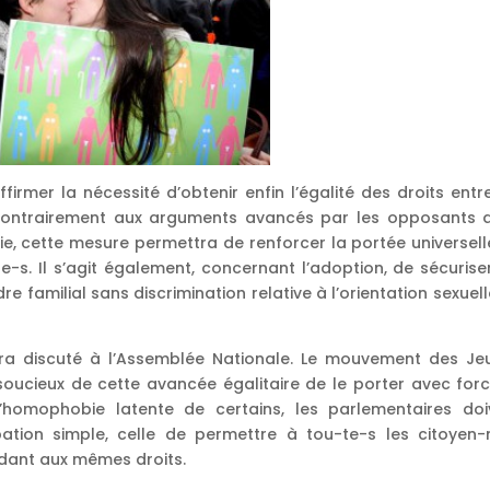
firmer la nécessité d’obtenir enfin l’égalité des droits entr
Contrairement aux arguments avancés par les opposants 
ie, cette mesure permettra de renforcer la portée universell
-s. Il s’agit également, concernant l’adoption, de sécuriser
e familial sans discrimination relative à l’orientation sexuel
 sera discuté à l’Assemblée Nationale. Le mouvement des Je
ucieux de cette avancée égalitaire de le porter avec forc
’homophobie latente de certains, les parlementaires doi
tion simple, celle de permettre à tou-te-s les citoyen-
édant aux mêmes droits.