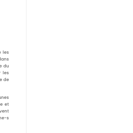
e les
dans
e du
 les
le de
unes
e et
vent
ne-s