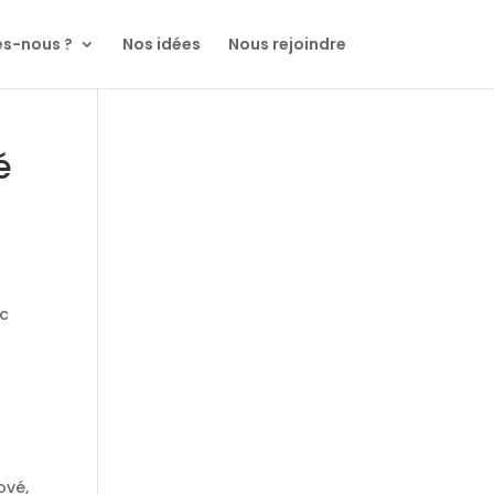
s-nous ?
Nos idées
Nous rejoindre
é
ac
ové,