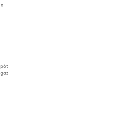
re
épôt
 gaz